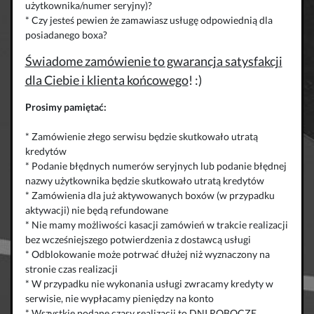
użytkownika/numer seryjny)?
* Czy jesteś pewien że zamawiasz usługę odpowiednią dla
posiadanego boxa?
Świadome zamówienie to gwarancja satysfakcji
dla Ciebie i klienta końcowego
! :)
Prosimy pamiętać:
* Zamówienie złego serwisu będzie skutkowało utratą
kredytów
* Podanie błędnych numerów seryjnych lub podanie błędnej
nazwy użytkownika będzie skutkowało utratą kredytów
* Zamówienia dla już aktywowanych boxów (w przypadku
aktywacji) nie będą refundowane
* Nie mamy możliwości kasacji zamówień w trakcie realizacji
bez wcześniejszego potwierdzenia z dostawcą usługi
* Odblokowanie może potrwać dłużej niż wyznaczony na
stronie czas realizacji
* W przypadku nie wykonania usługi zwracamy kredyty w
serwisie, nie wypłacamy pieniędzy na konto
* Wszystkie podane czasy realizacji to DNI ROBOCZE