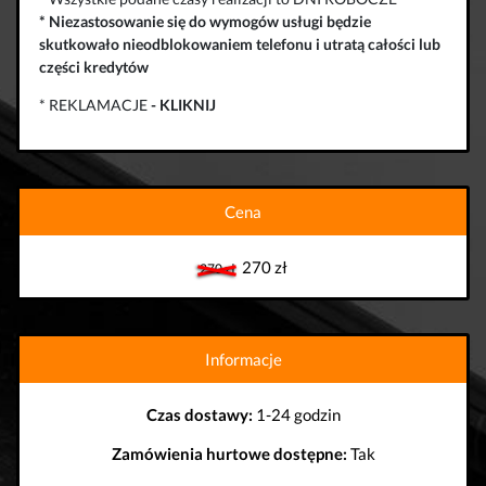
*
Niezastosowanie się do wymogów usługi będzie
skutkowało
nieodblokowaniem telefonu
i
utratą całości lub
części kredytów
* REKLAMACJE
-
KLIKNIJ
Cena
270 zł
270 zł
Informacje
Czas dostawy:
1-24 godzin
Zamówienia hurtowe dostępne:
Tak