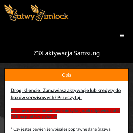
Z3X aktywacja Samsung
Opis
Drogi kliencie! Zamawiasz aktywacje lub kredyty do
boxów serwisowych? Przeczytaj!
Prosimy o złożenie zamówienie tylko jeżeli odpowiedziałeś
TAK na poniższe pytania:
* Czy jesteś pewien że wpisałeś
poprawne
dane (nazwa