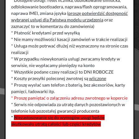
* Dostępne usługi: reset licznika, odblokowanie simlocka,
odblokowanie bootloadera, naprawa/flash oprogramowania,
naprawa IMEI, zmiana języka (
proszę potwierdzić dostępność
wybranej usługi dla Państwa modelu urządzenia
oraz
zaznaczyć to w komentarzu do zamówienia)
* Płatność kredytami przed wysyłką
* Nie mamy możliwości kasacji zamówień w trakcie realizacji
* Usługa może potrwać dłużej niż wyznaczony na stronie czas
realizacji
* W przypadku niewykonania usługi zwracamy kredyty w
serwisie, nie wypłacamy pieniędzy na konto
* Wszystkie podane czasy realizacji to DNI ROBOCZE
* Koszty przesyłki poleconej zwrotnej są
wliczone
* Proszę wysłać sam telefon z baterią, bez akcesoriów, karty
pamięci, ładowarki itp.
* Proszę pamiętać o załączeniu adresu zwrotnego w kopercie
* Serwis nie odpowiada za utratę danych pozostawionych w
telefonie lub pozostałej gwarancji producenta
*
Niezastosowanie się do wymogów usugi będzie
skutkowało utratą całości lub części kredytów