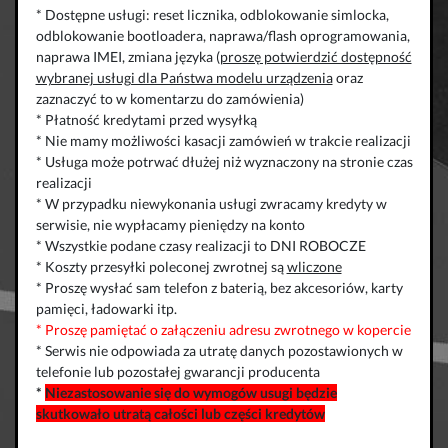
* Dostępne usługi: reset licznika, odblokowanie simlocka,
odblokowanie bootloadera, naprawa/flash oprogramowania,
naprawa IMEI, zmiana języka (
proszę potwierdzić dostępność
wybranej usługi dla Państwa modelu urządzenia
oraz
zaznaczyć to w komentarzu do zamówienia)
* Płatność kredytami przed wysyłką
* Nie mamy możliwości kasacji zamówień w trakcie realizacji
* Usługa może potrwać dłużej niż wyznaczony na stronie czas
realizacji
* W przypadku niewykonania usługi zwracamy kredyty w
serwisie, nie wypłacamy pieniędzy na konto
* Wszystkie podane czasy realizacji to DNI ROBOCZE
* Koszty przesyłki poleconej zwrotnej są
wliczone
* Proszę wysłać sam telefon z baterią, bez akcesoriów, karty
pamięci, ładowarki itp.
* Proszę pamiętać o załączeniu adresu zwrotnego w kopercie
* Serwis nie odpowiada za utratę danych pozostawionych w
telefonie lub pozostałej gwarancji producenta
*
Niezastosowanie się do wymogów usugi będzie
skutkowało utratą całości lub części kredytów