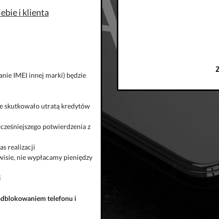
bie i klienta
nie IMEI innej marki) będzie
zie skutkowało utratą kredytów
wcześniejszego potwierdzenia z
s realizacji
isie, nie wypłacamy pieniędzy
i
odblokowaniem telefonu
i