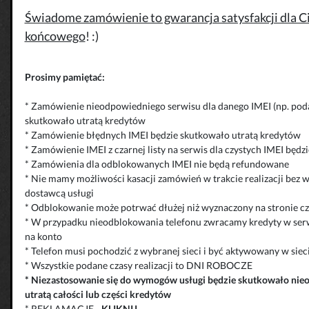
Świadome zamówienie to gwarancja satysfakcji dla Cie
końcowego
! :)
Prosimy pamiętać:
* Zamówienie nieodpowiedniego serwisu dla danego IMEI (np. poda
skutkowało utratą kredytów
* Zamówienie błędnych IMEI będzie skutkowało utratą kredytów
* Zamówienie IMEI z czarnej listy na serwis dla czystych IMEI będ
* Zamówienia dla odblokowanych IMEI nie będą refundowane
* Nie mamy możliwości kasacji zamówień w trakcie realizacji bez 
dostawcą usługi
* Odblokowanie może potrwać dłużej niż wyznaczony na stronie cza
* W przypadku nieodblokowania telefonu zwracamy kredyty w serw
na konto
* Telefon musi pochodzić z wybranej sieci i być aktywowany w siec
* Wszystkie podane czasy realizacji to DNI ROBOCZE
*
Niezastosowanie się do wymogów usługi będzie skutkowało
nie
utratą całości lub części kredytów
* REKLAMACJE
-
KLIKNIJ