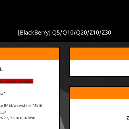
[BlackBerry] Q5/Q10/Q20/Z10/Z30
j!
 poniższe pytania:
ka?
te IMEI/wszystkie IMEI)?
nia
?
ś że jest to możliwe
Z