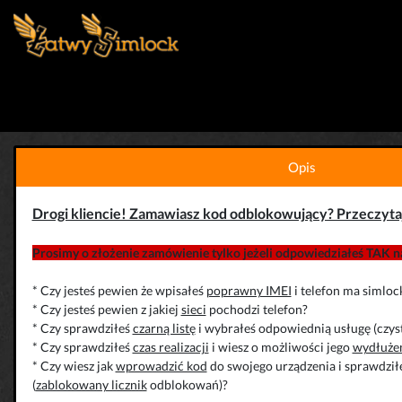
Opis
Drogi kliencie! Zamawiasz kod odblokowujący? Przeczyta
Prosimy o złożenie zamówienie tylko jeżeli odpowiedziałeś TAK na
* Czy jesteś pewien że wpisałeś
poprawny IMEI
i telefon ma simloc
* Czy jesteś pewien z jakiej
sieci
pochodzi telefon?
* Czy sprawdziłeś
czarną listę
i wybrałeś odpowiednią usługę (czys
* Czy sprawdziłeś
czas realizacji
i wiesz o możliwości jego
wydłuże
* Czy wiesz jak
wprowadzić kod
do swojego urządzenia i sprawdziłe
(
zablokowany licznik
odblokowań)?