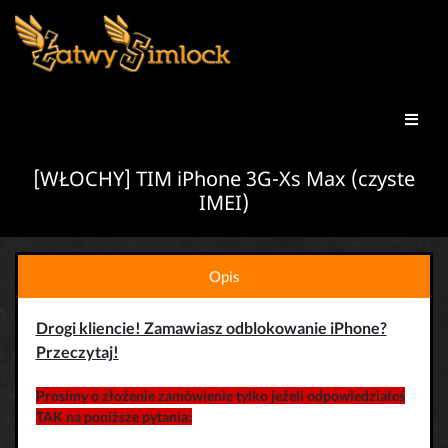
[WŁOCHY] TIM iPhone 3G-Xs Max (czyste
IMEI)
Opis
Drogi kliencie! Zamawiasz odblokowanie iPhone?
Przeczytaj!
Prosimy o złożenie zamówienie tylko jeżeli odpowiedziałeś
TAK na poniższe pytania: