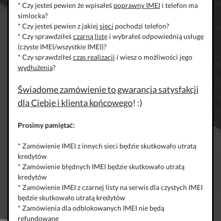
* Czy jesteś pewien że wpisałeś
poprawny IMEI
i telefon ma
simlocka?
* Czy jesteś pewien z jakiej
sieci
pochodzi telefon?
* Czy sprawdziłeś
czarną listę
i wybrałeś odpowiednią usługę
(czyste IMEI/wszystkie IMEI)?
* Czy sprawdziłeś
czas realizacji
i wiesz o możliwości jego
wydłużenia
?
Świadome zamówienie to gwarancja satysfakcji
dla Ciebie i klienta końcowego
! :)
Prosimy pamiętać:
* Zamówienie IMEI z innych sieci będzie skutkowało utratą
kredytów
* Zamówienie błędnych IMEI będzie skutkowało utratą
kredytów
* Zamówienie IMEI z czarnej listy na serwis dla czystych IMEI
będzie skutkowało utratą kredytów
* Zamówienia dla odblokowanych IMEI nie będą
refundowane