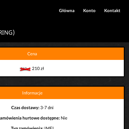
Główna
Konto
Kontakt
Logowanie
RRING)
Rejestracja
Cena
210 zł
210 zł
Informacje
Czas dostawy:
3-7 dni
amówienia hurtowe dostępne:
Nie
Typ zamówienia:
IMEI