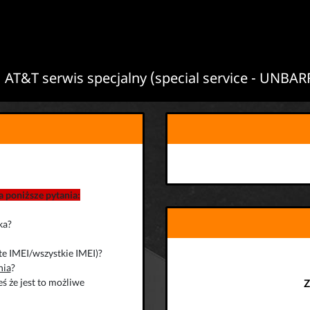
 AT&T serwis specjalny (special service - UNBA
 poniższe pytania:
ka?
te IMEI/wszystkie IMEI)?
nia
?
ś że jest to możliwe
Z