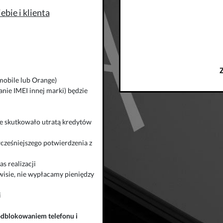
bie i klienta
mobile lub Orange)
nie IMEI innej marki) będzie
zie skutkowało utratą kredytów
wcześniejszego potwierdzenia z
s realizacji
isie, nie wypłacamy pieniędzy
i
odblokowaniem telefonu
i