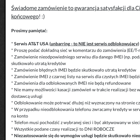
Świadome zamówienie to gwarancja satysfakcji dla Cie
końcowego
! :)
Prosimy pamiętać:
*
Serwis AT&T USA (
unbarring - to NIE jest serwis odblokowujący
)
* Proszę podać dokładną sieć w komentarzu do zamówienia (EE/T-
* Zamówienie nieodpowiedniego serwisu dla danego IMEI (np. poda
skutkowało utratą kredytów
* Zamówienie błędnych IMEI będzie skutkowało utratą kredytów
* Zamówienie IMEI z czarnej listy na serwis dla czystych IMEI będ
* Zamówienia dla odblokowanych IMEI nie będą refundowane
* Nie mamy możliwości kasacji zamówień w trakcie realizacji bez 
dostawcą usługi
* Odblokowanie może potrwać dłużej niż wyznaczony na stronie cza
* W przypadku nieodblokowania telefonu zwracamy kredyty w serw
na konto
* Telefon musi pochodzić z wybranej sieci i być aktywowany w siec
* Wszystkie podane czasy realizacji to DNI ROBOCZE
*
Niezastosowanie się do wymogów usługi będzie skutkowało
nie