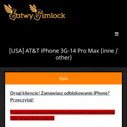
[USA] AT&T iPhone 3G-14 Pro Max (inne /
other)
Opis
Drogi kliencie! Zamawiasz odblokowanie iPhone?
Przeczytaj!
Prosimy o złożenie zamówienie tylko jeżeli odpowiedziałeś
TAK na poniższe pytania: