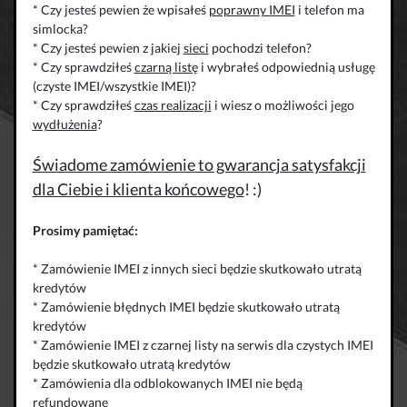
* Czy jesteś pewien że wpisałeś
poprawny IMEI
i telefon ma
simlocka?
* Czy jesteś pewien z jakiej
sieci
pochodzi telefon?
* Czy sprawdziłeś
czarną listę
i wybrałeś odpowiednią usługę
(czyste IMEI/wszystkie IMEI)?
* Czy sprawdziłeś
czas realizacji
i wiesz o możliwości jego
wydłużenia
?
Świadome zamówienie to gwarancja satysfakcji
dla Ciebie i klienta końcowego
! :)
Prosimy pamiętać:
* Zamówienie IMEI z innych sieci będzie skutkowało utratą
kredytów
* Zamówienie błędnych IMEI będzie skutkowało utratą
kredytów
* Zamówienie IMEI z czarnej listy na serwis dla czystych IMEI
będzie skutkowało utratą kredytów
* Zamówienia dla odblokowanych IMEI nie będą
refundowane