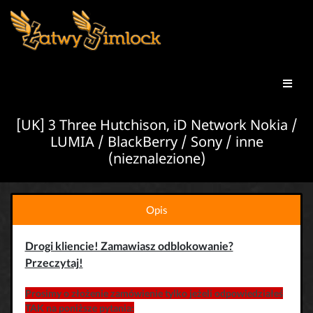
[UK] 3 Three Hutchison, iD Network Nokia /
LUMIA / BlackBerry / Sony / inne
(nieznalezione)
Opis
Drogi kliencie! Zamawiasz odblokowanie?
Przeczytaj!
Prosimy o złożenie zamówienie tylko jeżeli odpowiedziałeś
TAK na poniższe pytania: