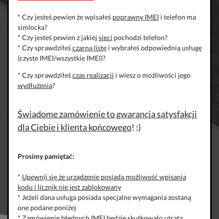
* Czy jesteś pewien że wpisałeś
poprawny IMEI
i telefon ma
simlocka?
* Czy jesteś pewien z jakiej
sieci
pochodzi telefon?
* Czy sprawdziłeś
czarną listę
i wybrałeś odpowiednią usługę
(czyste IMEI/wszystkie IMEI)?
* Czy sprawdziłeś
czas realizacji
i wiesz o możliwości jego
wydłużenia
?
Świadome zamówienie to gwarancja satysfakcji
dla Ciebie i klienta końcowego
! :)
Prosimy pamiętać:
*
Upewnij się że urządzenie posiada możliwość wpisania
kodu i licznik nie jest zablokowany
* Jeżeli dana usługa posiada specjalne wymagania zostaną
one podane poniżej
* Zamówienie błędnych IMEI będzie skutkowało utratą