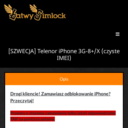
[SZWECJA] Telenor iPhone 3G-8+/X (czyste
IMEI)
Opis
Drogi kliencie! Zamawiasz odblokowanie iPhone?
Przeczytaj!
Prosimy o złożenie zamówienie tylko jeżeli odpowiedziałeś
TAK na poniższe pytania: