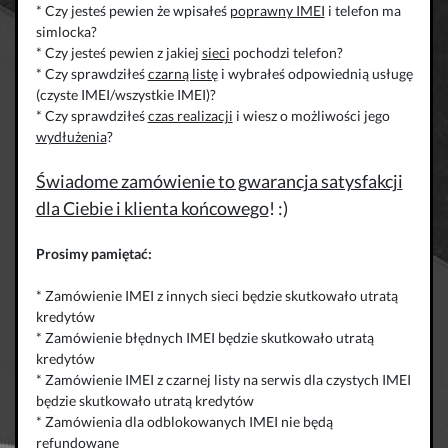
* Czy jesteś pewien że wpisałeś
poprawny IMEI
i telefon ma
simlocka?
* Czy jesteś pewien z jakiej
sieci
pochodzi telefon?
* Czy sprawdziłeś
czarną listę
i wybrałeś odpowiednią usługę
(czyste IMEI/wszystkie IMEI)?
* Czy sprawdziłeś
czas realizacji
i wiesz o możliwości jego
wydłużenia
?
Świadome zamówienie to gwarancja satysfakcji
dla Ciebie i klienta końcowego
! :)
Prosimy pamiętać:
* Zamówienie IMEI z innych sieci będzie skutkowało utratą
kredytów
* Zamówienie błędnych IMEI będzie skutkowało utratą
kredytów
* Zamówienie IMEI z czarnej listy na serwis dla czystych IMEI
będzie skutkowało utratą kredytów
* Zamówienia dla odblokowanych IMEI nie będą
refundowane