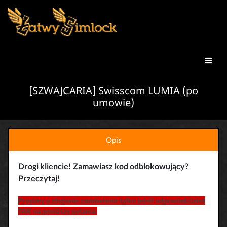
[SZWAJCARIA] Swisscom LUMIA (po
umowie)
Opis
Drogi kliencie! Zamawiasz kod odblokowujący?
Przeczytaj!
Prosimy o złożenie zamówienie tylko jeżeli odpowiedziałeś
TAK na poniższe pytania: