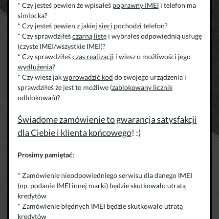
* Czy jesteś pewien że wpisałeś
poprawny IMEI
i telefon ma
simlocka?
* Czy jesteś pewien z jakiej
sieci
pochodzi telefon?
* Czy sprawdziłeś
czarną listę
i wybrałeś odpowiednią usługę
(czyste IMEI/wszystkie IMEI)?
* Czy sprawdziłeś
czas realizacji
i wiesz o możliwości jego
wydłużenia
?
* Czy wiesz jak
wprowadzić kod
do swojego urządzenia i
sprawdziłeś że jest to możliwe (
zablokowany licznik
odblokowań)?
Świadome zamówienie to gwarancja satysfakcji
dla Ciebie i klienta końcowego
! :)
Prosimy pamiętać:
* Zamówienie nieodpowiedniego serwisu dla danego IMEI
(np. podanie IMEI innej marki) będzie skutkowało utratą
kredytów
* Zamówienie błędnych IMEI będzie skutkowało utratą
kredytów