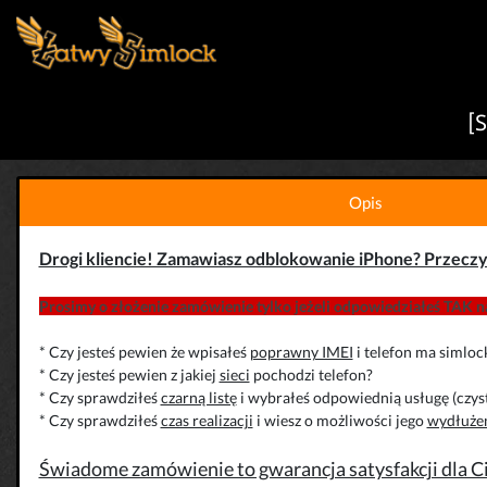
[
Opis
Drogi kliencie! Zamawiasz odblokowanie iPhone? Przeczy
Prosimy o złożenie zamówienie tylko jeżeli odpowiedziałeś TAK na
* Czy jesteś pewien że wpisałeś
poprawny IMEI
i telefon ma simloc
* Czy jesteś pewien z jakiej
sieci
pochodzi telefon?
* Czy sprawdziłeś
czarną listę
i wybrałeś odpowiednią usługę (czys
* Czy sprawdziłeś
czas realizacji
i wiesz o możliwości jego
wydłuże
Świadome zamówienie to gwarancja satysfakcji dla Cie