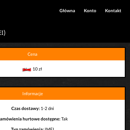
Główna
Konto
Kontakt
Logowanie
I)
Rejestracja
Cena
10 zł
10 zł
Informacje
Czas dostawy:
1-2 dni
amówienia hurtowe dostępne:
Tak
Typ zamówienia:
IMEI