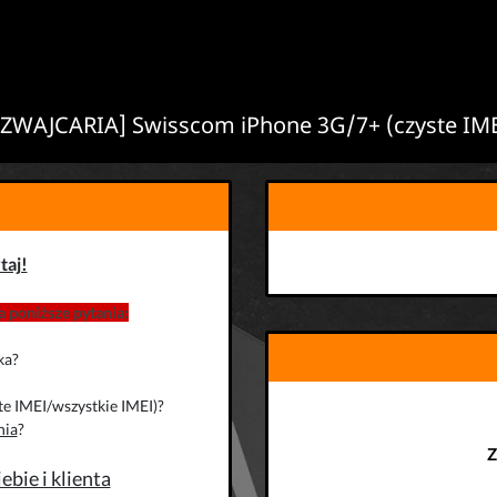
SZWAJCARIA] Swisscom iPhone 3G/7+ (czyste IME
taj!
 poniższe pytania:
ka?
te IMEI/wszystkie IMEI)?
nia
?
Z
bie i klienta