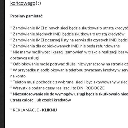
końcowego
! :)
Prosimy pamiętać:
* Zamówienie IMEI z innych sieci będzie skutkowało utratą kredyt
* Zamówienie błędnych IMEI będzie skutkowało utratą kredytów
* Zamówienie IMEI z czarnej listy na serwis dla czystych IMEI będ
* Zamówienia dla odblokowanych IMEI nie będą refundowane
* Nie mamy możliwości kasacji zamówień w trakcie realizacji bez 
dostawcą usługi
* Odblokowanie może potrwać dłużej niż wyznaczony na stronie cza
* W przypadku nieodblokowania telefonu zwracamy kredyty w serw
na konto
* Telefon musi pochodzić z wybranej sieci i być aktywowany w siec
* Wszystkie podane czasy realizacji to DNI ROBOCZE
*
Niezastosowanie się do wymogów usługi będzie skutkowało
nie
utratą całości lub części kredytów
* REKLAMACJE
-
KLIKNIJ