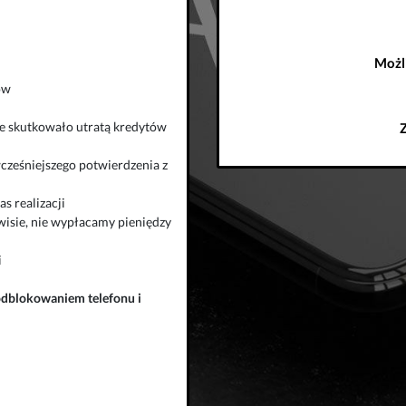
Możl
ów
zie skutkowało utratą kredytów
wcześniejszego potwierdzenia z
s realizacji
isie, nie wypłacamy pieniędzy
i
odblokowaniem telefonu
i