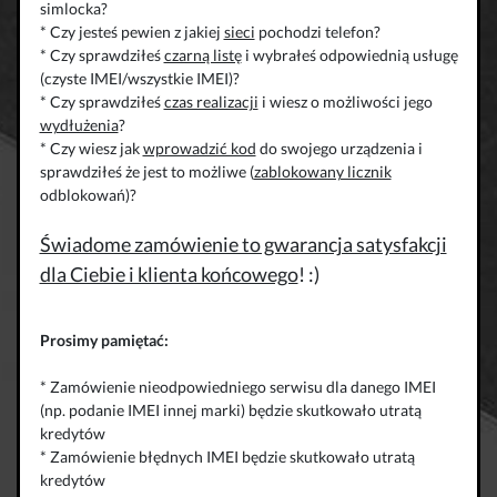
simlocka?
* Czy jesteś pewien z jakiej
sieci
pochodzi telefon?
* Czy sprawdziłeś
czarną listę
i wybrałeś odpowiednią usługę
(czyste IMEI/wszystkie IMEI)?
* Czy sprawdziłeś
czas realizacji
i wiesz o możliwości jego
wydłużenia
?
* Czy wiesz jak
wprowadzić kod
do swojego urządzenia i
sprawdziłeś że jest to możliwe (
zablokowany licznik
odblokowań)?
Świadome zamówienie to gwarancja satysfakcji
dla Ciebie i klienta końcowego
! :)
Prosimy pamiętać:
* Zamówienie nieodpowiedniego serwisu dla danego IMEI
(np. podanie IMEI innej marki) będzie skutkowało utratą
kredytów
* Zamówienie błędnych IMEI będzie skutkowało utratą
kredytów