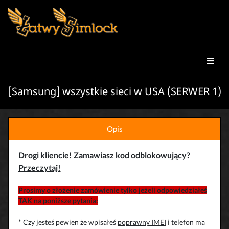
[Samsung] wszystkie sieci w USA (SERWER 1)
Opis
Drogi kliencie! Zamawiasz kod odblokowujący?
Przeczytaj!
Prosimy o złożenie zamówienie tylko jeżeli odpowiedziałeś
TAK na poniższe pytania:
* Czy jesteś pewien że wpisałeś
poprawny IMEI
i telefon ma