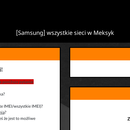
[Samsung] wszystkie sieci w Meksyk
j!
 poniższe pytania:
ka?
te IMEI/wszystkie IMEI)?
nia
?
ś że jest to możliwe
Z