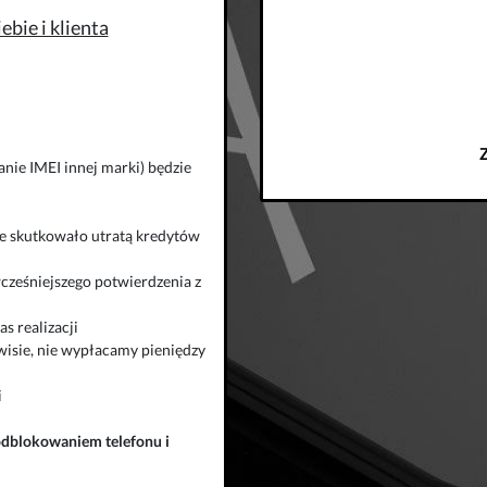
bie i klienta
nie IMEI innej marki) będzie
zie skutkowało utratą kredytów
wcześniejszego potwierdzenia z
s realizacji
isie, nie wypłacamy pieniędzy
i
odblokowaniem telefonu
i