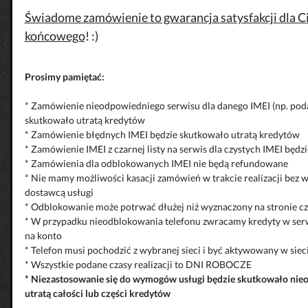
Świadome zamówienie to gwarancja satysfakcji dla Cie
końcowego
! :)
Prosimy pamiętać:
* Zamówienie nieodpowiedniego serwisu dla danego IMEI (np. poda
skutkowało utratą kredytów
* Zamówienie błędnych IMEI będzie skutkowało utratą kredytów
* Zamówienie IMEI z czarnej listy na serwis dla czystych IMEI będ
* Zamówienia dla odblokowanych IMEI nie będą refundowane
* Nie mamy możliwości kasacji zamówień w trakcie realizacji bez 
dostawcą usługi
* Odblokowanie może potrwać dłużej niż wyznaczony na stronie cza
* W przypadku nieodblokowania telefonu zwracamy kredyty w serw
na konto
* Telefon musi pochodzić z wybranej sieci i być aktywowany w siec
* Wszystkie podane czasy realizacji to DNI ROBOCZE
*
Niezastosowanie się do wymogów usługi będzie skutkowało
nie
utratą całości lub części kredytów