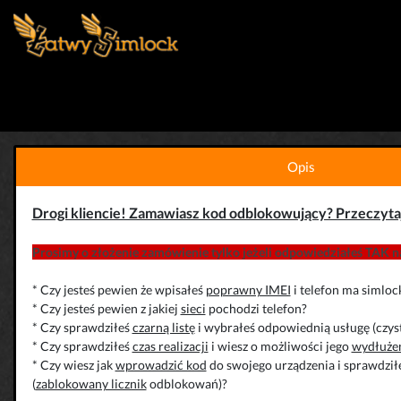
Opis
Drogi kliencie! Zamawiasz kod odblokowujący? Przeczyta
Prosimy o złożenie zamówienie tylko jeżeli odpowiedziałeś TAK na
* Czy jesteś pewien że wpisałeś
poprawny IMEI
i telefon ma simloc
* Czy jesteś pewien z jakiej
sieci
pochodzi telefon?
* Czy sprawdziłeś
czarną listę
i wybrałeś odpowiednią usługę (czys
* Czy sprawdziłeś
czas realizacji
i wiesz o możliwości jego
wydłuże
* Czy wiesz jak
wprowadzić kod
do swojego urządzenia i sprawdziłe
(
zablokowany licznik
odblokowań)?