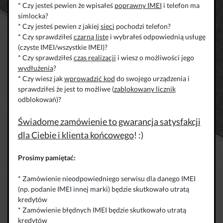
* Czy jesteś pewien że wpisałeś
poprawny IMEI
i telefon ma
simlocka?
* Czy jesteś pewien z jakiej
sieci
pochodzi telefon?
* Czy sprawdziłeś
czarną listę
i wybrałeś odpowiednią usługę
(czyste IMEI/wszystkie IMEI)?
* Czy sprawdziłeś
czas realizacji
i wiesz o możliwości jego
wydłużenia
?
* Czy wiesz jak
wprowadzić kod
do swojego urządzenia i
sprawdziłeś że jest to możliwe (
zablokowany licznik
odblokowań)?
Świadome zamówienie to gwarancja satysfakcji
dla Ciebie i klienta końcowego
! :)
Prosimy pamiętać:
* Zamówienie nieodpowiedniego serwisu dla danego IMEI
(np. podanie IMEI innej marki) będzie skutkowało utratą
kredytów
* Zamówienie błędnych IMEI będzie skutkowało utratą
kredytów