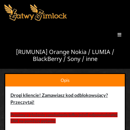
[RUMUNIA] Orange Nokia / LUMIA /
BlackBerry / Sony / inne
Opis
Drogi kliencie! Zamawiasz kod odblokowujący?
Przeczytaj!
Prosimy o złożenie zamówienie tylko jeżeli odpowiedziałeś
TAK na poniższe pytania: