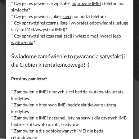
* Czy jesteś pewien że wpisałeś
poprawny IMEI
i telefon ma
simlocka?
* Czy jesteś pewien z jakiej
sieci
pochodzi telefon?
* Czy sprawdziłeś
czarną listę
i wybrałeś odpowiednią usługę
(czyste IMEI/wszystkie IMEI)?
* Czy sprawdziłeś
czas realizacji
i wiesz o możliwości jego
wydłużenia
?
Świadome zamówienie to gwarancja satysfakcji
dla Ciebie i klienta końcowego
! :)
Prosimy pamiętać:
* Zamówienie IMEI z innych sieci będzie skutkowało utratą
kredytów
* Zamówienie błędnych IMEI będzie skutkowało utratą
kredytów
* Zamówienie IMEI z czarnej listy na serwis dla czystych IMEI
będzie skutkowało utratą kredytów
* Zamówienia dla odblokowanych IMEI nie będą
refundowane