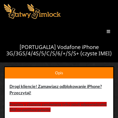
[PORTUGALIA] Vodafone iPhone
3G/3GS/4/4S/5/C/S/6/+/S/S+ (czyste IMEI)
Opis
Drogi kliencie! Zamawiasz odblokowanie iPhone?
Przeczytaj!
Prosimy o złożenie zamówienie tylko jeżeli odpowiedziałeś
TAK na poniższe pytania: