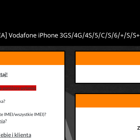
] Vodafone iPhone 3GS/4G/4S/5/C/S/6/+/S/S+/S
taj!
 poniższe pytania:
ka?
te IMEI/wszystkie IMEI)?
nia
?
Z
bie i klienta