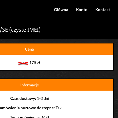
Główna
Konto
Kontakt
Logowanie
E (czyste IMEI)
Rejestracja
Cena
175 zł
175 zł
Informacje
Czas dostawy:
1-3 dni
amówienia hurtowe dostępne:
Tak
Typ zamówienia:
IMEI