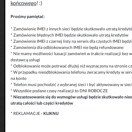
końcowego
! :)
Prosimy pamiętać:
* Zamówienie IMEI z innych sieci będzie skutkowało utratą kredyt
* Zamówienie błędnych IMEI będzie skutkowało utratą kredytów
* Zamówienie IMEI z czarnej listy na serwis dla czystych IMEI będ
* Zamówienia dla odblokowanych IMEI nie będą refundowane
* Nie mamy możliwości kasacji zamówień w trakcie realizacji bez 
dostawcą usługi
* Odblokowanie może potrwać dłużej niż wyznaczony na stronie cza
* W przypadku nieodblokowania telefonu zwracamy kredyty w serw
na konto
* Telefon musi pochodzić z wybranej sieci i być aktywowany w siec
* Wszystkie podane czasy realizacji to DNI ROBOCZE
*
Niezastosowanie się do wymogów usługi będzie skutkowało
nie
utratą całości lub części kredytów
* REKLAMACJE
-
KLIKNIJ