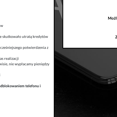
Możl
ów
zie skutkowało utratą kredytów
wcześniejszego potwierdzenia z
s realizacji
isie, nie wypłacamy pieniędzy
i
odblokowaniem telefonu
i