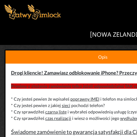
[NOWA ZELANDIA
Opis
Drogi kliencie! Zamawiasz odblokowanie iPhone? Przeczy
Prosimy o złożenie zamówienie tylko jeżeli odpowiedziałeś TAK na
* Czy jesteś pewien że wpisałeś
poprawny IMEI
i telefon ma simloc
* Czy jesteś pewien z jakiej
sieci
pochodzi telefon?
* Czy sprawdziłeś
czarną listę
i wybrałeś odpowiednią usługę (czys
* Czy sprawdziłeś
czas realizacji
i wiesz o możliwości jego
wydłuże
Świadome zamówienie to gwarancja satysfakcji dla Cie