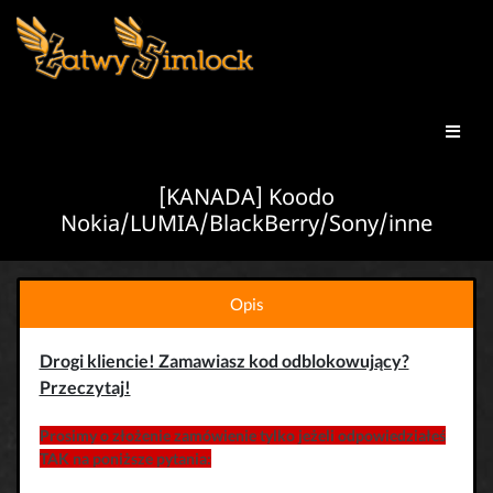
[KANADA] Koodo
Nokia/LUMIA/BlackBerry/Sony/inne
Opis
Drogi kliencie! Zamawiasz kod odblokowujący?
Przeczytaj!
Prosimy o złożenie zamówienie tylko jeżeli odpowiedziałeś
TAK na poniższe pytania: