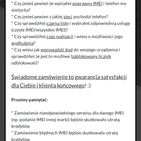
* Czy jesteś pewien że wpisałeś
poprawny IMEI
i telefon ma
simlocka?
* Czy jesteś pewien z jakiej
sieci
pochodzi telefon?
* Czy sprawdziłeś
czarną listę
i wybrałeś odpowiednią usługę
(czyste IMEI/wszystkie IMEI)?
* Czy sprawdziłeś
czas realizacji
i wiesz o możliwości jego
wydłużenia
?
* Czy wiesz jak
wprowadzić kod
do swojego urządzenia i
sprawdziłeś że jest to możliwe (
zablokowany licznik
odblokowań)?
Świadome zamówienie to gwarancja satysfakcji
dla Ciebie i klienta końcowego
! :)
Prosimy pamiętać:
* Zamówienie nieodpowiedniego serwisu dla danego IMEI
(np. podanie IMEI innej marki) będzie skutkowało utratą
kredytów
* Zamówienie błędnych IMEI będzie skutkowało utratą
kredytów