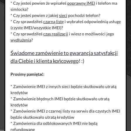
* Czy jesteś pewien że wpisałeś
poprawny IMEI
i telefon ma
simlocka?
* Czy jesteś pewien z jakiej
sieci
pochodzi telefon?
* Czy sprawdziłeś
czarną listę
i wybrałeś odpowiednią usługę
(czyste IMEI/wszystkie IMEI)?
* Czy sprawdziłeś
czas realizacji
i wiesz o możliwości jego
wydłużenia
?
Świadome zamówienie to gwarancja satysfakcji
dla Ciebie i klienta końcowego
! :)
Prosimy pamiętać:
* Zamówienie IMEI z innych sieci będzie skutkowało utratą
kredytów
* Zamówienie błędnych IMEI będzie skutkowało utratą
kredytów
* Zamówienie IMEI z czarnej listy na serwis dla czystych IMEI
będzie skutkowało utratą kredytów
* Zamówienia dla odblokowanych IMEI nie będą
refundowane