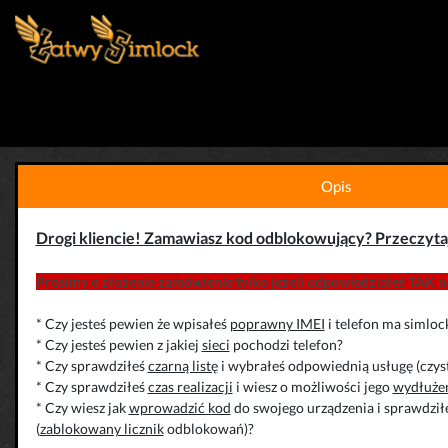
Opis
Drogi kliencie! Zamawiasz kod odblokowujący? Przeczyta
Prosimy o złożenie zamówienie tylko jeżeli odpowiedziałeś TAK na
* Czy jesteś pewien że wpisałeś
poprawny IMEI
i telefon ma simloc
* Czy jesteś pewien z jakiej
sieci
pochodzi telefon?
* Czy sprawdziłeś
czarną listę
i wybrałeś odpowiednią usługę (czys
* Czy sprawdziłeś
czas realizacji
i wiesz o możliwości jego
wydłuże
* Czy wiesz jak
wprowadzić kod
do swojego urządzenia i sprawdziłe
(
zablokowany licznik
odblokowań)?