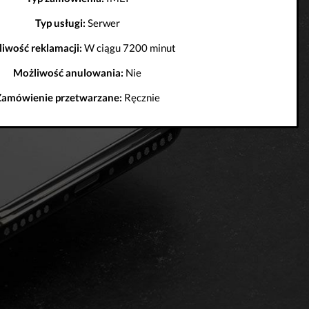
Typ usługi:
Serwer
iwość reklamacji:
W ciągu 7200 minut
Możliwość anulowania:
Nie
Zamówienie przetwarzane:
Ręcznie