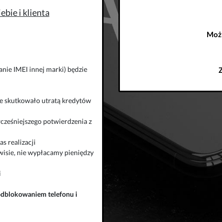
bie i klienta
Możl
nie IMEI innej marki) będzie
zie skutkowało utratą kredytów
wcześniejszego potwierdzenia z
s realizacji
isie, nie wypłacamy pieniędzy
i
odblokowaniem telefonu
i