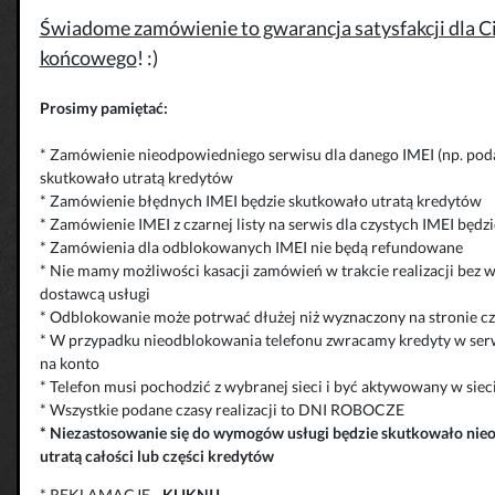
Świadome zamówienie to gwarancja satysfakcji dla Cie
końcowego
! :)
Prosimy pamiętać:
* Zamówienie nieodpowiedniego serwisu dla danego IMEI (np. poda
skutkowało utratą kredytów
* Zamówienie błędnych IMEI będzie skutkowało utratą kredytów
* Zamówienie IMEI z czarnej listy na serwis dla czystych IMEI będ
* Zamówienia dla odblokowanych IMEI nie będą refundowane
* Nie mamy możliwości kasacji zamówień w trakcie realizacji bez 
dostawcą usługi
* Odblokowanie może potrwać dłużej niż wyznaczony na stronie cza
* W przypadku nieodblokowania telefonu zwracamy kredyty w serw
na konto
* Telefon musi pochodzić z wybranej sieci i być aktywowany w siec
* Wszystkie podane czasy realizacji to DNI ROBOCZE
*
Niezastosowanie się do wymogów usługi będzie skutkowało
nie
utratą całości lub części kredytów
* REKLAMACJE
-
KLIKNIJ