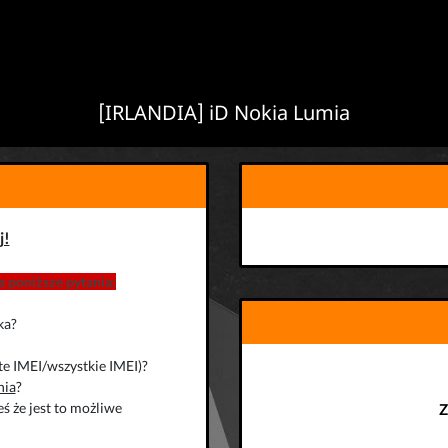
[IRLANDIA] iD Nokia Lumia
j!
 poniższe pytania:
ka?
te IMEI/wszystkie IMEI)?
nia
?
ś że jest to możliwe
Z