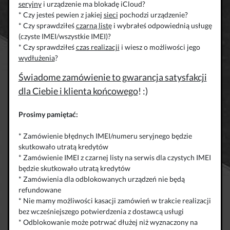
seryjny
i urządzenie ma blokadę iCloud?
* Czy jesteś pewien z jakiej
sieci
pochodzi urządzenie?
* Czy sprawdziłeś
czarną listę
i wybrałeś odpowiednią usługę
(czyste IMEI/wszystkie IMEI)?
* Czy sprawdziłeś
czas realizacji
i wiesz o możliwości jego
wydłużenia
?
Świadome zamówienie to gwarancja satysfakcji
dla Ciebie i klienta końcowego
! :)
Prosimy pamiętać:
* Zamówienie błędnych IMEI/numeru seryjnego będzie
skutkowało utratą kredytów
* Zamówienie IMEI z czarnej listy na serwis dla czystych IMEI
będzie skutkowało utratą kredytów
* Zamówienia dla odblokowanych urządzeń nie będą
refundowane
* Nie mamy możliwości kasacji zamówień w trakcie realizacji
bez wcześniejszego potwierdzenia z dostawcą usługi
* Odblokowanie może potrwać dłużej niż wyznaczony na