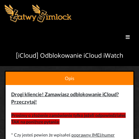
[iCloud] Odblokowanie iCloud iWatch
Opis
Drogi kliencie! Zamawiasz odblokowanie iCloud?
Przeczytaj!
Prosimy o złożenie zamówienie tylko jeżeli odpowiedziałeś
TAK na poniższe pytania:
* Czy jesteś pewien że wpisałeś
poprawny IMEI/numer