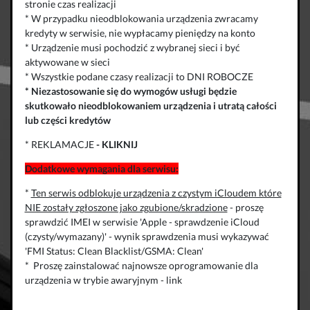
stronie czas realizacji
* W przypadku nieodblokowania urządzenia zwracamy
kredyty w serwisie, nie wypłacamy pieniędzy na konto
* Urządzenie musi pochodzić z wybranej sieci i być
aktywowane w sieci
* Wszystkie podane czasy realizacji to DNI ROBOCZE
*
Niezastosowanie się do wymogów usługi będzie
skutkowało
nieodblokowaniem urządzenia
i
utratą całości
lub części kredytów
* REKLAMACJE
-
KLIKNIJ
Dodatkowe wymagania dla serwisu:
*
Ten serwis odblokuje urządzenia z czystym iCloudem które
NIE zostały zgłoszone jako zgubione/skradzione
- proszę
sprawdzić IMEI w serwisie 'Apple - sprawdzenie iCloud
(czysty/wymazany)' - wynik sprawdzenia musi wykazywać
'FMI Status: Clean Blacklist/GSMA: Clean'
* Proszę zainstalować najnowsze oprogramowanie dla
urządzenia w trybie awaryjnym -
link