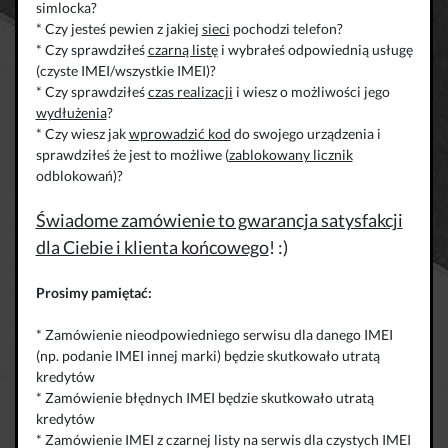
simlocka?
* Czy jesteś pewien z jakiej
sieci
pochodzi telefon?
* Czy sprawdziłeś
czarną listę
i wybrałeś odpowiednią usługę
(czyste IMEI/wszystkie IMEI)?
* Czy sprawdziłeś
czas realizacji
i wiesz o możliwości jego
wydłużenia
?
* Czy wiesz jak
wprowadzić kod
do swojego urządzenia i
sprawdziłeś że jest to możliwe (
zablokowany licznik
odblokowań)?
Świadome zamówienie to gwarancja satysfakcji
dla Ciebie i klienta końcowego
! :)
Prosimy pamiętać:
* Zamówienie nieodpowiedniego serwisu dla danego IMEI
(np. podanie IMEI innej marki) będzie skutkowało utratą
kredytów
* Zamówienie błędnych IMEI będzie skutkowało utratą
kredytów
* Zamówienie IMEI z czarnej listy na serwis dla czystych IMEI