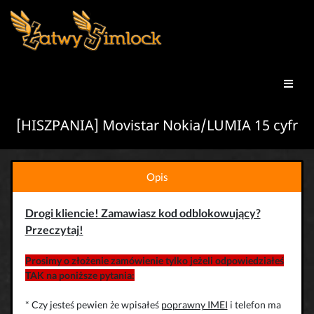
[HISZPANIA] Movistar Nokia/LUMIA 15 cyfr
Opis
Drogi kliencie! Zamawiasz kod odblokowujący?
Przeczytaj!
Prosimy o złożenie zamówienie tylko jeżeli odpowiedziałeś
TAK na poniższe pytania:
* Czy jesteś pewien że wpisałeś
poprawny IMEI
i telefon ma