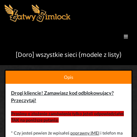
[Doro] wszystkie sieci (modele z listy)
Opis
Drogi kliencie! Zamawiasz kod odblokowujący?
Przeczytaj!
Prosimy o złożenie zamówienie tylko jeżeli odpowiedziałeś
TAK na poniższe pytania:
* Czy jesteś pewien że wpisałeś
poprawny IMEI
i telefon ma