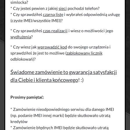
simlocka?
* Czy jesteś pewien z jakiej
sieci
pochodzi telefon?
* Czy sprawdziłeś
czarną listę
i wybrałeś odpowiednią usługę
(czyste IMEI/wszystkie IMEI)?
* Czy sprawdziłeś
czas realizacji
i wiesz o możliwości jego
wydłużenia
?
* Czy wiesz jak
wprowadzić kod
do swojego urządzenia i
sprawdziłeś że jest to możliwe (
zablokowany licznik
odblokowań)?
Świadome zamówienie to gwarancja satysfakcji
dla Ciebie i klienta końcowego
! :)
Prosimy pamiętać:
* Zamówienie nieodpowiedniego serwisu dla danego IMEI
(np. podanie IMEI innej marki) będzie skutkowało utratą
kredytów
* Zamówienie błędnych IMEI będzie skutkowało utratą