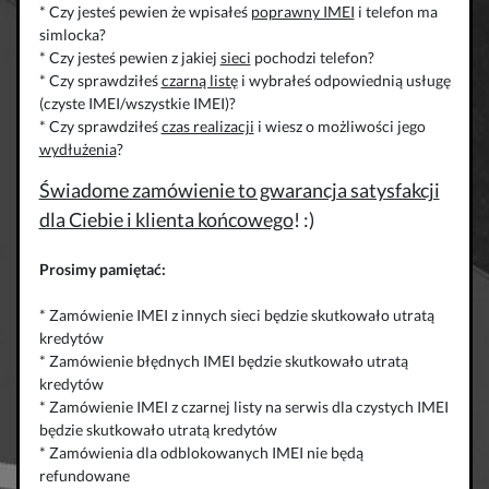
* Czy jesteś pewien że wpisałeś
poprawny IMEI
i telefon ma
simlocka?
* Czy jesteś pewien z jakiej
sieci
pochodzi telefon?
* Czy sprawdziłeś
czarną listę
i wybrałeś odpowiednią usługę
(czyste IMEI/wszystkie IMEI)?
* Czy sprawdziłeś
czas realizacji
i wiesz o możliwości jego
wydłużenia
?
Świadome zamówienie to gwarancja satysfakcji
dla Ciebie i klienta końcowego
! :)
Prosimy pamiętać:
* Zamówienie IMEI z innych sieci będzie skutkowało utratą
kredytów
* Zamówienie błędnych IMEI będzie skutkowało utratą
kredytów
* Zamówienie IMEI z czarnej listy na serwis dla czystych IMEI
będzie skutkowało utratą kredytów
* Zamówienia dla odblokowanych IMEI nie będą
refundowane