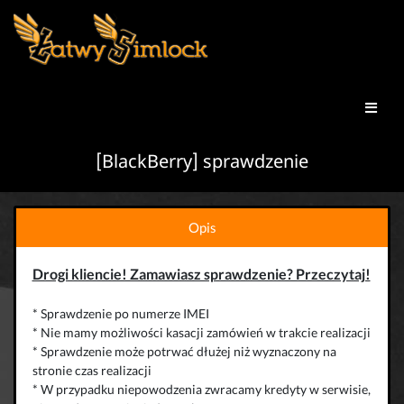
[BlackBerry] sprawdzenie
Opis
Drogi kliencie! Zamawiasz sprawdzenie? Przeczytaj!
* Sprawdzenie po numerze IMEI
* Nie mamy możliwości kasacji zamówień w trakcie realizacji
* Sprawdzenie może potrwać dłużej niż wyznaczony na
stronie czas realizacji
* W przypadku niepowodzenia zwracamy kredyty w serwisie,