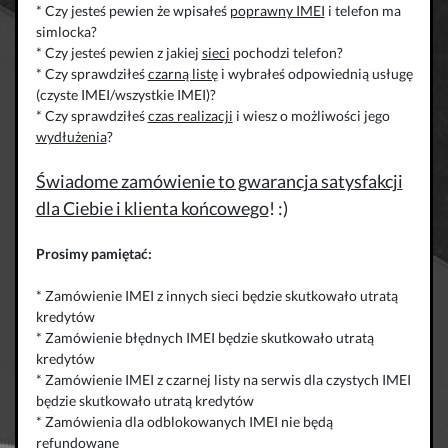
* Czy jesteś pewien że wpisałeś
poprawny IMEI
i telefon ma
simlocka?
* Czy jesteś pewien z jakiej
sieci
pochodzi telefon?
* Czy sprawdziłeś
czarną listę
i wybrałeś odpowiednią usługę
(czyste IMEI/wszystkie IMEI)?
* Czy sprawdziłeś
czas realizacji
i wiesz o możliwości jego
wydłużenia
?
Świadome zamówienie to gwarancja satysfakcji
dla Ciebie i klienta końcowego
! :)
Prosimy pamiętać:
* Zamówienie IMEI z innych sieci będzie skutkowało utratą
kredytów
* Zamówienie błędnych IMEI będzie skutkowało utratą
kredytów
* Zamówienie IMEI z czarnej listy na serwis dla czystych IMEI
będzie skutkowało utratą kredytów
* Zamówienia dla odblokowanych IMEI nie będą
refundowane