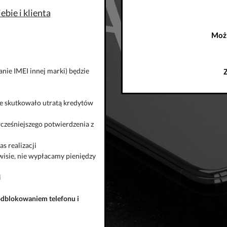
bie i klienta
Możl
nie IMEI innej marki) będzie
zie skutkowało utratą kredytów
wcześniejszego potwierdzenia z
s realizacji
isie, nie wypłacamy pieniędzy
i
odblokowaniem telefonu
i