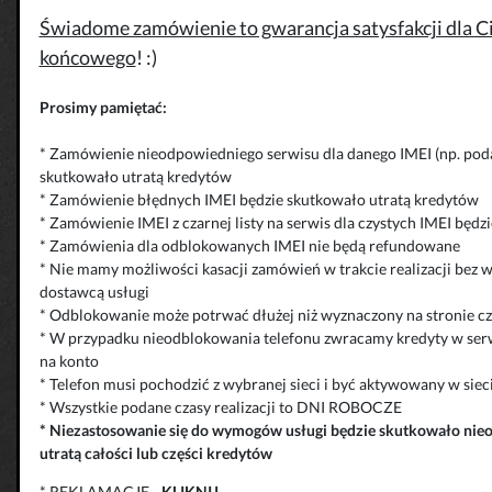
Świadome zamówienie to gwarancja satysfakcji dla Cie
końcowego
! :)
Prosimy pamiętać:
* Zamówienie nieodpowiedniego serwisu dla danego IMEI (np. poda
skutkowało utratą kredytów
* Zamówienie błędnych IMEI będzie skutkowało utratą kredytów
* Zamówienie IMEI z czarnej listy na serwis dla czystych IMEI będ
* Zamówienia dla odblokowanych IMEI nie będą refundowane
* Nie mamy możliwości kasacji zamówień w trakcie realizacji bez 
dostawcą usługi
* Odblokowanie może potrwać dłużej niż wyznaczony na stronie cza
* W przypadku nieodblokowania telefonu zwracamy kredyty w serw
na konto
* Telefon musi pochodzić z wybranej sieci i być aktywowany w siec
* Wszystkie podane czasy realizacji to DNI ROBOCZE
*
Niezastosowanie się do wymogów usługi będzie skutkowało
nie
utratą całości lub części kredytów
* REKLAMACJE
-
KLIKNIJ