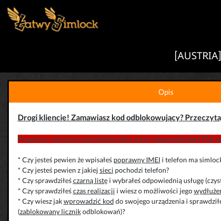
[AUSTRIA] 
Opis
Drogi kliencie! Zamawiasz kod odblokowujący? Przeczyta
Prosimy o złożenie zamówienie tylko jeżeli odpowiedziałeś TAK na
* Czy jesteś pewien że wpisałeś
poprawny IMEI
i telefon ma simloc
* Czy jesteś pewien z jakiej
sieci
pochodzi telefon?
* Czy sprawdziłeś
czarną listę
i wybrałeś odpowiednią usługę (czys
* Czy sprawdziłeś
czas realizacji
i wiesz o możliwości jego
wydłuże
* Czy wiesz jak
wprowadzić kod
do swojego urządzenia i sprawdziłe
(
zablokowany licznik
odblokowań)?