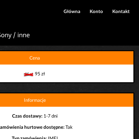
Główna
Konto
Kontakt
Logowanie
Sony / inne
Rejestracja
Cena
95 zł
95 zł
Informacje
Czas dostawy:
1-7 dni
amówienia hurtowe dostępne:
Tak
Typ zamówienia:
IMEI