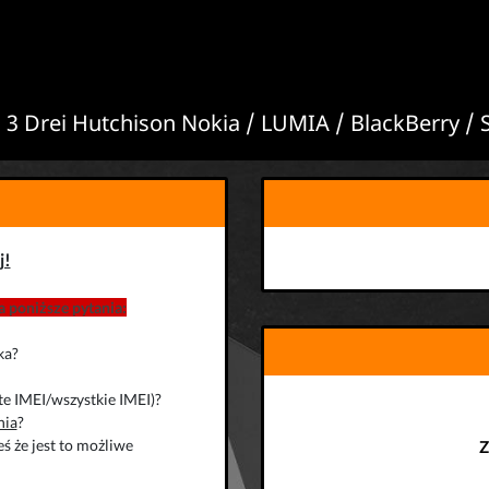
3 Drei Hutchison Nokia / LUMIA / BlackBerry / 
j!
 poniższe pytania:
ka?
te IMEI/wszystkie IMEI)?
nia
?
ś że jest to możliwe
Z