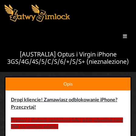
[AUSTRALIA] Optus i Virgin iPhone
3GS/4G/4S/5/C/S/6/+/S/S+ (nieznalezione)
Opis
Drogi kliencie! Zamawiasz odblokowanie iPhone?
Przeczytaj!
Prosimy o złożenie zamówienie tylko jeżeli odpowiedziałeś
TAK na poniższe pytania: