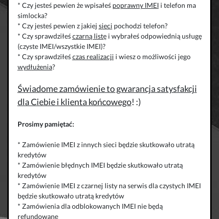
* Czy jesteś pewien że wpisałeś
poprawny IMEI
i telefon ma
simlocka?
* Czy jesteś pewien z jakiej
sieci
pochodzi telefon?
* Czy sprawdziłeś
czarną listę
i wybrałeś odpowiednią usługę
(czyste IMEI/wszystkie IMEI)?
* Czy sprawdziłeś
czas realizacji
i wiesz o możliwości jego
wydłużenia
?
Świadome zamówienie to gwarancja satysfakcji
dla Ciebie i klienta końcowego
! :)
Prosimy pamiętać:
* Zamówienie IMEI z innych sieci będzie skutkowało utratą
kredytów
* Zamówienie błędnych IMEI będzie skutkowało utratą
kredytów
* Zamówienie IMEI z czarnej listy na serwis dla czystych IMEI
będzie skutkowało utratą kredytów
* Zamówienia dla odblokowanych IMEI nie będą
refundowane