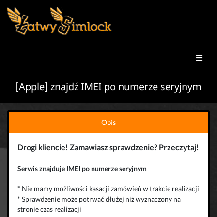
[Apple] znajdź IMEI po numerze seryjnym
Opis
Drogi kliencie! Zamawiasz sprawdzenie? Przeczytaj!
Serwis znajduje IMEI po numerze seryjnym
* Nie mamy możliwości kasacji zamówień w trakcie realizacji
* Sprawdzenie może potrwać dłużej niż wyznaczony na
stronie czas realizacji